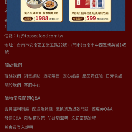
日芳珍饌 ｜ 統編89502532 統編37616464
客服專線：(06)3842277
客服時間：週一至週五(國定假日例外)08:00am~12:00am｜
13:00pm~17:00pm
信箱：ts@topseafood.com.tw
地址：台南市安南區工業五路22號，(門市)台南市中西區新美街145
號
關於我們
聯絡我們
銷售據點
近期展售
安心認證
產品責任險
日芳食譜
關於我們
客服中心
購物常見問題Q&A
會員福利制度
配送及貨運
退換貨及退款問題
優惠券Q&A
發票Q&A
隱私權政策
防詐騙聲明
忘記密碼流程
舊會員登入說明