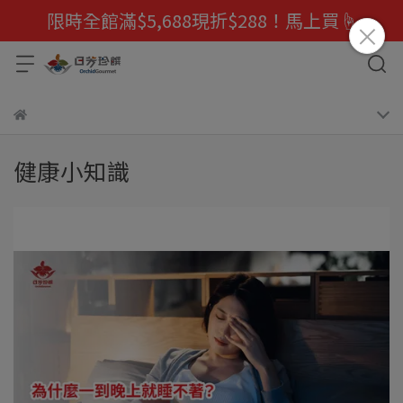
限時全館滿$5,688現折$288！馬上買☝️
健康小知識