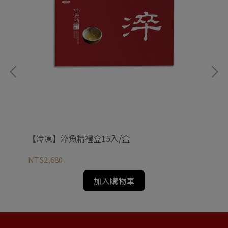
【冷凍】淬魚精禮盒15入/盒
【
NT$2,680
NT
加入購物車