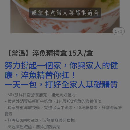
1
/
2
【常溫】淬魚精禮盒 15入/盒
努力撐起一個家，你與家人的健
康，淬魚精替你扛！
一天一包，打好全家人基礎體質
– 50+族群日常營養補充，補元氣好體力
– 嚴選外銷等級新鮮牛奶魚，1包等於2條魚的營養價值
– 獨家雙重淬取技術，完整保留牛磺酸、18種胺基酸、多醣體等營
養素
– 無腥級0腥味保證，低熱量身體無負擔
– 高溫高壓滅菌，無添加防腐劑