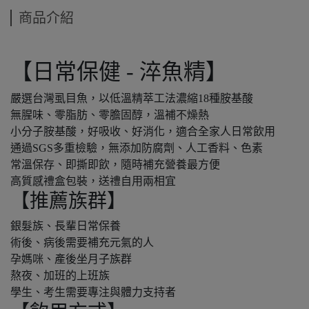
商品介紹
的海味產品。送禮推薦 虱目魚，就是一個兼顧美味與心意的選
【日常保健 - 淬魚精】
嚴選台灣虱目魚，以低溫精萃工法濃縮18種胺基酸
無腥味、零脂肪、零膽固醇，溫補不燥熱
小分子胺基酸，好吸收、好消化，適合全家人日常飲用
通過SGS多重檢驗，無添加防腐劑、人工香料、色素
常溫保存、即撕即飲，隨時補充營養最方便
高質感禮盒包裝，送禮自用兩相宜
【推薦族群】
銀髮族、長輩日常保養
術後、病後需要補充元氣的人
孕媽咪、產後坐月子族群
熬夜、加班的上班族
學生、考生需要專注與體力支持者