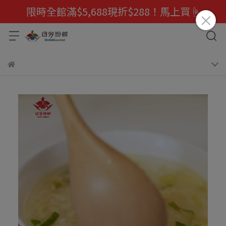
限時全館滿$5,688現折$288！馬上買☝️