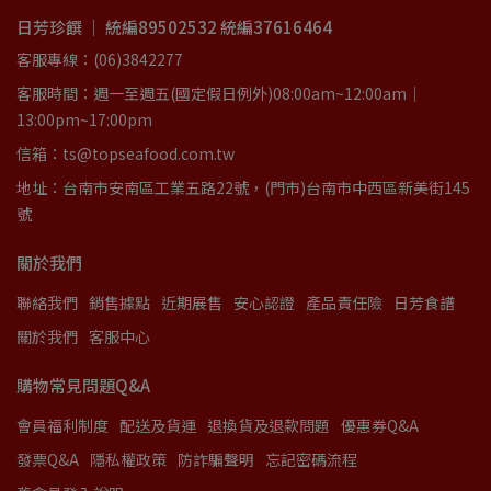
日芳珍饌 ｜ 統編89502532 統編37616464
客服專線：(06)3842277
客服時間：週一至週五(國定假日例外)08:00am~12:00am｜
13:00pm~17:00pm
信箱：ts@topseafood.com.tw
地址：台南市安南區工業五路22號，(門市)台南市中西區新美街145
號
關於我們
聯絡我們
銷售據點
近期展售
安心認證
產品責任險
日芳食譜
關於我們
客服中心
購物常見問題Q&A
會員福利制度
配送及貨運
退換貨及退款問題
優惠券Q&A
發票Q&A
隱私權政策
防詐騙聲明
忘記密碼流程