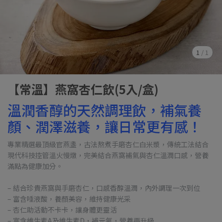
1
/
1
【常溫】燕窩杏仁飲(5入/盒)
溫潤香醇的天然調理飲，補氣養
顏、潤澤滋養，讓日常更有感！
專業精選最頂級官燕盞，古法熬煮手磨杏仁白米漿，傳統工法結合
現代科技控管溫火慢燉，完美結合燕窩補氣與杏仁溫潤口感，營養
滿點為健康加分。
– 結合珍貴燕窩與手磨杏仁，口感香醇溫潤，內外調理一次到位
– 富含唾液酸，養顏美容，維持健康光采
– 杏仁助活動不卡卡，讓身體更靈活
– 富含維生素A及維生素D，補元氣，營養再升級