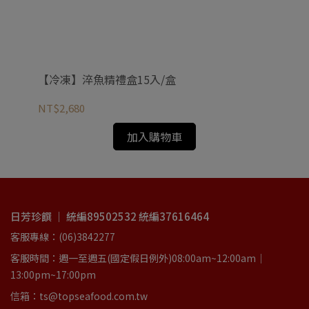
【冷凍】淬魚精禮盒15入/盒
【
NT$2,680
NT
加入購物車
日芳珍饌 ｜ 統編89502532 統編37616464
客服專線：(06)3842277
客服時間：週一至週五(國定假日例外)08:00am~12:00am｜
13:00pm~17:00pm
信箱：ts@topseafood.com.tw