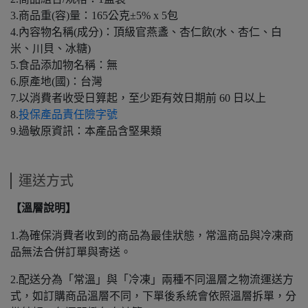
3.商品重(容)量：165公克±5% x 5包
4.內容物名稱(成分)：頂級官燕盞、杏仁飲(水、杏仁、白
米、川貝、冰糖)
5.食品添加物名稱：無
6.原產地(國)：台灣
7.以消費者收受日算起，至少距有效日期前 60 日以上
8.
投保產品責任險字號
9.過敏原資訊：本產品含堅果類
運送方式
【溫層說明】
1.為確保消費者收到的商品為最佳狀態，常溫商品與冷凍商
品無法合併訂單與寄送。
2.配送分為「常溫」與「冷凍」兩種不同溫層之物流運送方
式，如訂購商品溫層不同，下單後系統會依照溫層拆單，分