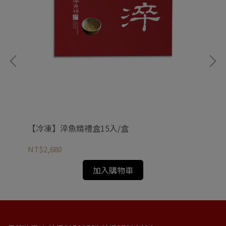
【冷凍】淬魚精禮盒15入/盒
一
NT$2,680
NT
加入購物車