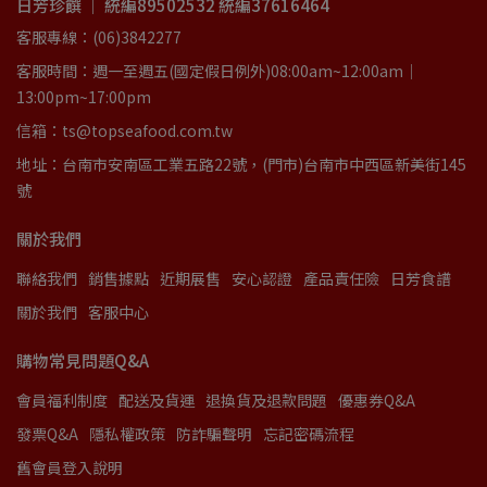
日芳珍饌 ｜ 統編89502532 統編37616464
客服專線：(06)3842277
客服時間：週一至週五(國定假日例外)08:00am~12:00am｜
13:00pm~17:00pm
信箱：ts@topseafood.com.tw
地址：台南市安南區工業五路22號，(門市)台南市中西區新美街145
號
關於我們
聯絡我們
銷售據點
近期展售
安心認證
產品責任險
日芳食譜
關於我們
客服中心
購物常見問題Q&A
會員福利制度
配送及貨運
退換貨及退款問題
優惠券Q&A
發票Q&A
隱私權政策
防詐騙聲明
忘記密碼流程
舊會員登入說明