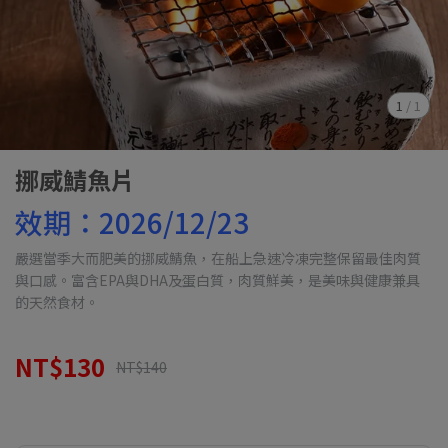
1
/
1
挪威鯖魚片
效期：2026/12/23
嚴選當季大而肥美的挪威鯖魚，在船上急速冷凍完整保留最佳肉質
與口感。富含EPA與DHA及蛋白質，肉質鮮美，是美味與健康兼具
的天然食材。
NT$130
NT$140