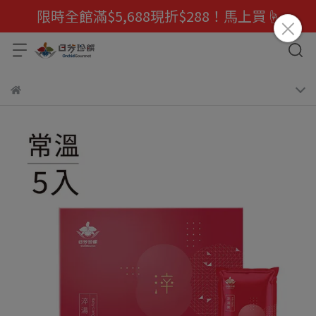
限時全館滿$5,688現折$288！馬上買☝️