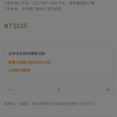
1.適合胃口不佳、牙口不好、消化不良、魚類攝取較少者
2.年長者、手術開刀後病人皆可食用
NT$825
此商品參與的優惠活動
歡慶父親節(滿5688折288)
父親節滿額贈
此商品 「 最高 」可以折抵紅利
825
點 (約等於
NT$825
)