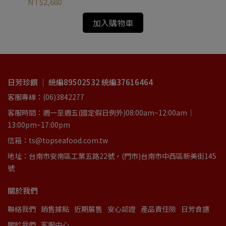
NT$2,680
NT
加入購物車
日芳珍饌 ｜ 統編89502532 統編37616464
客服專線：(06)3842277
客服時間：週一至週五(國定假日例外)08:00am~12:00am｜
13:00pm~17:00pm
信箱：ts@topseafood.com.tw
地址：台南市安南區工業五路22號，(門市)台南市中西區新美街145
號
關於我們
聯絡我們
銷售據點
近期展售
安心認證
產品責任險
日芳食譜
關於我們
客服中心