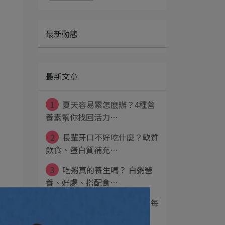
最新動態
最新文章
1
夏天容易累怎麽辦？4種營
養素幫你找回活力⋯
2
長輩牙口不好吃什麼？軟質
飲食、蛋白質補充⋯
3
吃粥真的養生嗎？ 白粥營
養、好處、搭配食⋯
4
上班族要補充什麼營養？每
天忙到沒時間吃好⋯
幫助