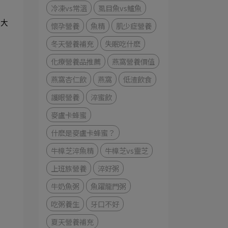
冷凍vs常溫
虱目魚vs鱸魚
要大
懷孕營養
魚精
肌少症營養
建
冬天營養補充
失眠吃什麽
化療營養品推薦
燕窩營養價值
燕窩杏仁飲
燕窩
低渣飲食
護眼營養
淬蜜飲
麥盧卡蜂蜜
什麽是麥盧卡蜂蜜？
牛樟芝淬魚精
牛樟芝vs靈芝
上班族營養
淬好粥
牛奶魚粥
魚躍龍門粥
吃粥養生
牙口不好
夏天營養補充