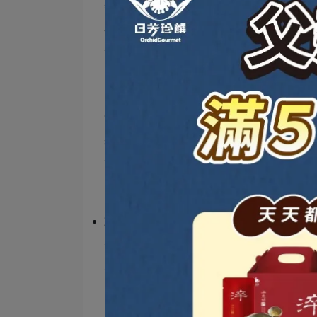
身體穩定恢復的重要一步。
平常吃飯只是維持日常需要，但術後身體的「
能增加感染風險。反之吃得對、補得好，身體
2｜術前與術後的營養補充時機
很多人以為：「是不是等開完刀再來補就好了
果會更好。
這也是規劃開刀後飲食時，常常容易
重大手術（例如開腸胃道、心臟、癌症相關手
建議至少在
手術前兩個月
就開始營養調理。這
力，也會讓傷口癒合變慢。