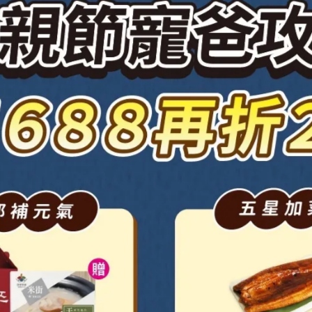
需求量」比原來的大很多哦。如果這時候營養不夠，不只恢復慢，
才有足夠的營養，恢復速度也會更明顯。
？」其實不完全對哦，手術前就先把身體基礎打好，術後再持續補
被忽略的一點。
術）：
時候要特別避免抽菸、喝酒，因為這些習慣會影響血液循環、降低