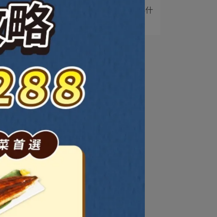
5
牛樟芝和靈芝差在哪？為什
麼牛樟芝比較貴？⋯
還可
，效
免疫