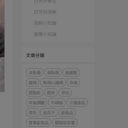
日芳好食在
日芳說海鮮
海鮮小知識
健康小知識
文章分類
淬魚精
滴魚精
胺基酸
雞精
魚精vs雞精
孕婦
銀髮族
普林
孕吐
術後調養
牛磺酸
介護食品
懷孕
坐月子
副食品
寶寶副食品
銀髮族營養