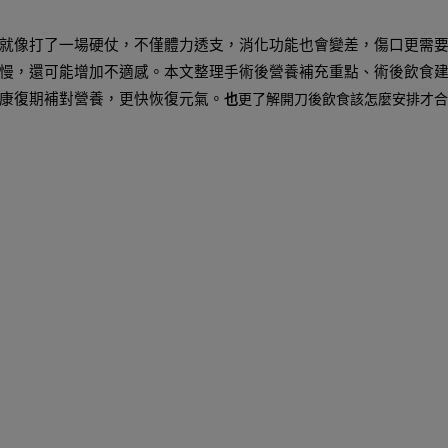
就像打了一場硬仗，不僅體力透支，消化功能也會變差，傷口更需
慢，還可能增加不適感。本文整理手術後營養補充重點、術後飲食
康復期補對營養，更快恢復元氣。
也
更了解開刀後飲食該怎麼安排才合