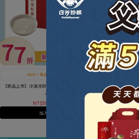
NEW！新品嘗鮮77折起！
【贈淬好粥】冷
【新品上市】冷凍淬好粥(牛奶魚粥/魚躍龍門粥)5
入/盒
N
NT$599
NT$750
加入購物車