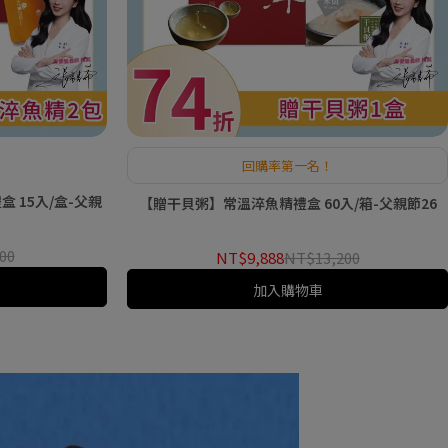
回購率第一名！
 15入/盒-父親
【贈干貝粥】常溫淬魚精禮盒 60入/箱-父親節26
00
NT$9,888
NT$13,200
加入購物車