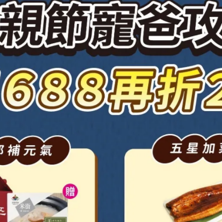
凍淬魚精禮盒15入/盒-父親節26
T$2,650
NT$3,000
加入購物車