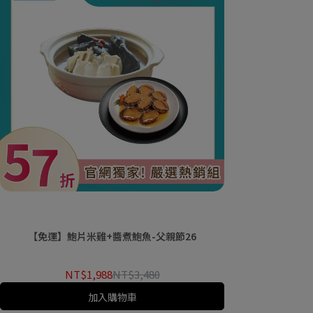
【免運】鮑片米雞+醬煮鮑魚-父親節26
NT$1,988
NT$3,480
加入購物車