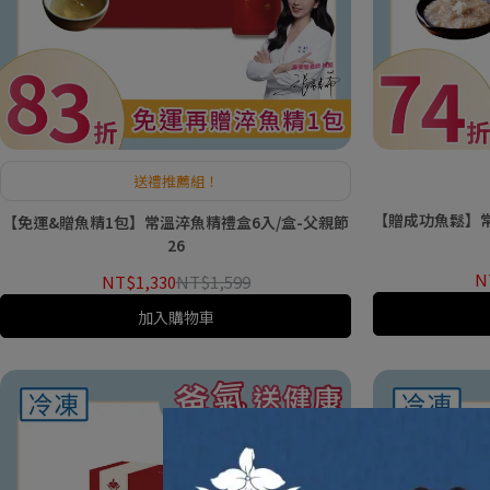
送禮推薦組！
【贈成功魚鬆】常
【免運&贈魚精1包】常溫淬魚精禮盒6入/盒-父親節
26
N
NT$1,330
NT$1,599
加入購物車