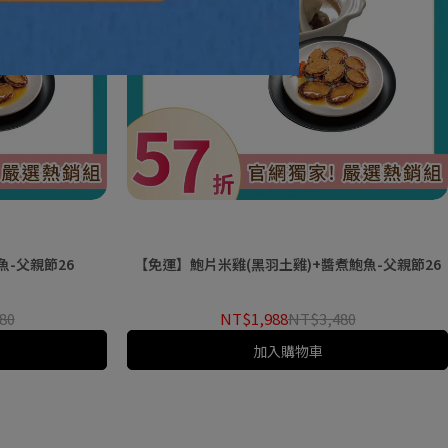
-父親節26
【免運】鮑片米雞(黑羽土雞)+醬煮鮑魚-父親節26
80
NT$1,988
NT$3,480
加入購物車