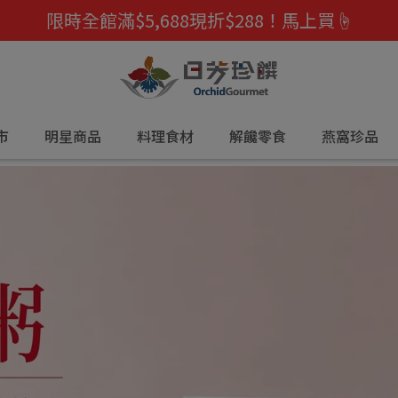
限時全館滿$5,688現折$288！馬上買☝️
市
明星商品
料理食材
解饞零食
燕窩珍品