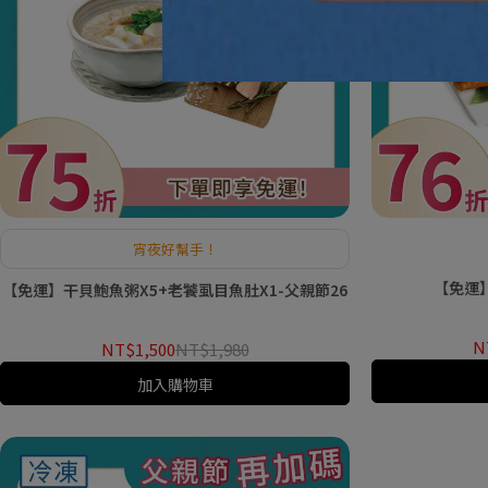
宵夜好幫手！
【免運】
【免運】干貝鮑魚粥X5+老饕虱目魚肚X1-父親節26
N
NT$1,500
NT$1,980
加入購物車