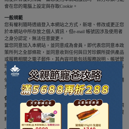
會在您的電腦上設定與存取Cookie。
一般規範
您有權利隨時透過登入本網站之方式，新增、修改或更正您
於本網站中所存放之個人資訊，但e-mail 帳號因涉及使用者
之身分認定，無法任意變更。
當您同意加入本網站，並同意成為會員，即代表您同意本政
策所列之全部條款，並同意收到任何與日芳珍饌所提供產品
或服務相關之電子郵件，其內容可能包括服務說明、帳號管
理資訊、電子報等，除非使用者另行通知，否則將視為所有
使用者均同意收到上述相關訊息。
依個人資料保護法，您有查詢或請求閱覽、製給複製本、補
充或更正、停止蒐集、處理或利用、刪除之權利。
保密與安全性
對於所有在工作中有必要接觸使用者資料之員工，日芳珍饌
針對每位員工僅提供有限度之使用權限，以確保使用者的資
料能獲得最大的保護。