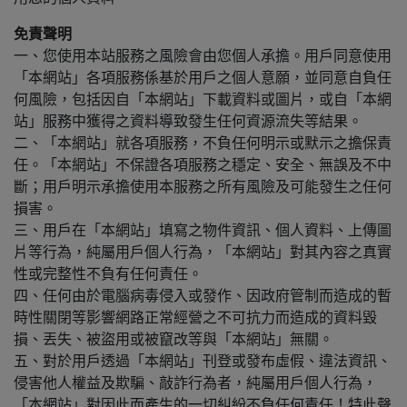
免責聲明
一、您使用本站服務之風險會由您個人承擔。用戶同意使用
「本網站」各項服務係基於用戶之個人意願，並同意自負任
何風險，包括因自「本網站」下載資料或圖片，或自「本網
站」服務中獲得之資料導致發生任何資源流失等結果。
二、「本網站」就各項服務，不負任何明示或默示之擔保責
任。「本網站」不保證各項服務之穩定、安全、無誤及不中
斷；用戶明示承擔使用本服務之所有風險及可能發生之任何
損害。
三、用戶在「本網站」填寫之物件資訊、個人資料、上傳圖
片等行為，純屬用戶個人行為，「本網站」對其內容之真實
性或完整性不負有任何責任。
四、任何由於電腦病毒侵入或發作、因政府管制而造成的暫
時性關閉等影響網路正常經營之不可抗力而造成的資料毀
損、丟失、被盜用或被竄改等與「本網站」無關。
五、對於用戶透過「本網站」刊登或發布虛假、違法資訊、
侵害他人權益及欺騙、敲詐行為者，純屬用戶個人行為，
「本網站」對因此而產生的一切糾紛不負任何責任！特此聲