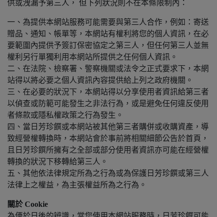
供或洩漏予第三人， 但下列狀況則不在本條限制內：
一、為提供本網站服務可能需要與第三人合作，例如：寄送
贈品、通知、帳單等，本網站有權利將您的個人資訊，在必
要範圍內提供予簽訂保密協定之第三人，但任何第三人並無
權利另行單獨利用本網站所提供之任何個人資訊。
二、在法院、檢察署、警察機關或法令之正式要求下，本網
站得以將必要之個人資訊內容提供給上列之政府機關。
三、在必要的狀況下，本網站得以分享使用者資訊給第三者
以偵查或防範可能發生之非法行為，或是避免任何違反使用
者條款或隱私權政策之行為發生。
四、當日芳珍饌或本網站被其他第三者購併或收購資產，導
致經營權轉換時，本網站會於事前將相關細節公告於首頁，
且日芳珍饌所擁有之全部或部分使用者資訊亦可能在經營權
轉換的狀況下移轉給第三人。
五、其他依法律規定所為之行為或為保護日芳珍饌或第三人
法律上之權益，為主張權益所為之行為。
關於 Cookie
為便於日後的辨識，當您使用本網站服務時，日芳珍饌可能