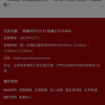
明！
日芳珍饌 ｜ 統編89502532 統編37616464
客服專線：(06)3842277
客服時間：週一至週五(國定假日例外)08:00am~12:00am｜
13:00pm~17:00pm
信箱：ts@topseafood.com.tw
地址：台南市安南區工業五路22號，(門市)台南市中西區新美街145
號
關於我們
聯絡我們
銷售據點
近期展售
安心認證
產品責任險
日芳食譜
關於我們
客服中心