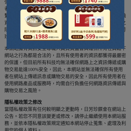
強烈建議所有使用者不要任意將個人帳戶資料洩漏給第三
者，日芳珍饌亦不會透過您未提供之電話或e-mail與您聯
繫，但若您決定將個人帳戶資料提供給第三者，您必須負擔
資料外洩的所有責任，所有相關之隱私權規定亦以第三者之
隱私權政策為依據，若您不慎洩漏帳號，亦請您立即至日芳
珍饌網站更改帳戶資料。
本網站擁有資訊安全專職人員負責監督與確保所有在其轄下
網站之行為都是合法的，且所有使用者的資訊都獲得最嚴密
的保護，但目前所有科技均無法確保網路上之資訊傳遞或購
物交易能達100%安全，因此，本網站並無法確保所有使用
者在網站上傳遞訊息或購物交易的安全，因此所有使用者在
使用網路產品或服務時，均需自行負擔任何網路資訊傳遞與
購物交易之風險。
隱私權政策之修改
當隱私權政策有任何較明顯之更動時，日芳珍饌會在網站上
公告。若您不同意該變更或修改，請停止繼續使用本網站服
務，並依本隱私權政策規定通知本網站停止蒐集、處理及利
用您的個人資料。