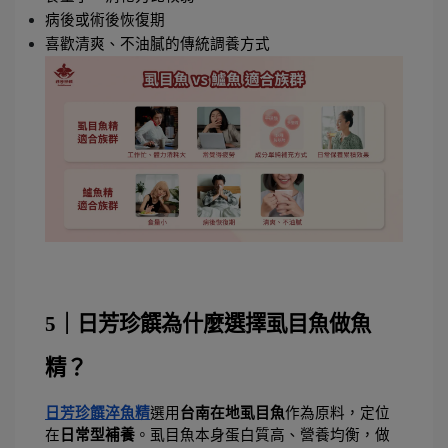
病後或術後恢復期
喜歡清爽、不油膩的傳統調養方式
5｜日芳珍饌為什麼選擇虱目魚做魚
精？
日芳珍饌淬魚精
選用
台南在地虱目魚
作為原料，定位
在
日常型補養
。虱目魚本身蛋白質高、營養均衡，做