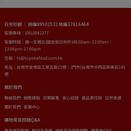
日芳珍饌 ｜ 統編89502532 統編37616464
客服專線：(06)3842277
客服時間：週一至週五(國定假日例外)08:00am~12:00am｜
13:00pm~17:00pm
信箱：ts@topseafood.com.tw
地址：台南市安南區工業五路22號，(門市)台南市中西區新美街145
號
關於我們
聯絡我們
銷售據點
近期展售
安心認證
產品責任險
日芳食譜
關於我們
客服中心
購物常見問題Q&A
會員福利制度
配送及貨運
退換貨及退款問題
優惠券Q&A