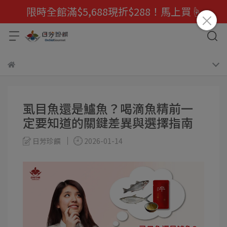
限時全館滿$5,688現折$288！馬上買☝️
虱目魚還是鱸魚？喝滴魚精前一
定要知道的關鍵差異與選擇指南
日芳珍饌
2026-01-14