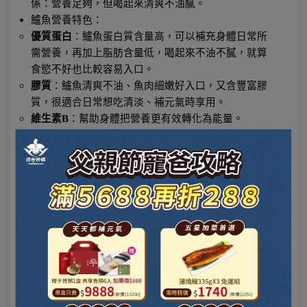
係：營養足夠，但喝起來清爽不油膩。
鱸魚營養特色：
優質蛋白
：鱸魚蛋白質含量高，可以補充身體日常所
需營養，再加上脂肪含量低，喝起來不油不膩，就算
食慾不好也比較容易入口。
膠質
：鱸魚清爽不油、魚肉細嫩好入口，又含豐富膠
質，很適合日常想吃清淡、補元氣時享用。
維生素B
：幫助身體把營養更有效轉化為能量。
小提醒：鱸魚本身腥味稍重，因此市面上的鱸魚精多
會搭配蔥、薑、蒜調味，風味更接近傳統鱸魚湯。