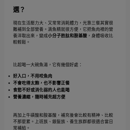
選？
現在生活壓力大、又常常消耗體力，光靠三餐其實很
難補到全部營養。滴魚精就很方便，它把魚肉裡的營
養淬取出來，變成
小分子胜肽和胺基酸
，身體吸收比
較輕鬆。
比起喝一大碗魚湯，它有幾個好處：
好入口，不用咬魚肉
不會吃得太飽，也不影響正餐
食慾不好或消化弱的人也能喝
營養濃縮，隨時補充超方便
再加上牛磺酸和胺基酸，補充後會比較有精神、比較
不那麼累。上班族、銀髮族、養生族群都很適合當日
常補給。