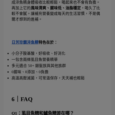
成淬魚精身體吸收比較輕鬆，喝起來也不會有負擔。
再加上它的
風味清爽、腥味低、油脂穩定
，喝久了比
較不會膩。讓補充營養變成每天的生活習慣，不是偶
爾才想到的進補。
日芳珍饌淬魚精
特色在於：
小分子胺基酸，好吸收、好消化
一包含兩條虱目魚營養精華
多元適合 50+ 銀髮族與其他族群
0腥味、0添加、0負擔
高溫高壓滅菌，可常溫保存，天天補也輕鬆
6｜FAQ
Q1：虱目魚精和鱸魚精差在哪？