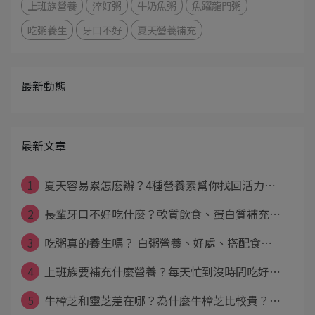
上班族營養
淬好粥
牛奶魚粥
魚躍龍門粥
吃粥養生
牙口不好
夏天營養補充
最新動態
最新文章
1
夏天容易累怎麽辦？4種營養素幫你找回活力⋯
2
長輩牙口不好吃什麼？軟質飲食、蛋白質補充⋯
3
吃粥真的養生嗎？ 白粥營養、好處、搭配食⋯
4
上班族要補充什麼營養？每天忙到沒時間吃好⋯
5
牛樟芝和靈芝差在哪？為什麼牛樟芝比較貴？⋯