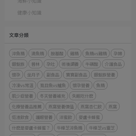
海鮮小知識
健康小知識
文章分類
淬魚精
滴魚精
胺基酸
雞精
魚精vs雞精
孕婦
銀髮族
普林
孕吐
術後調養
牛磺酸
介護食品
懷孕
坐月子
副食品
寶寶副食品
銀髮族營養
冷凍vs常溫
虱目魚vs鱸魚
懷孕營養
魚精
肌少症營養
冬天營養補充
失眠吃什麽
化療營養品推薦
燕窩營養價值
燕窩杏仁飲
燕窩
低渣飲食
護眼營養
淬蜜飲
麥盧卡蜂蜜
什麽是麥盧卡蜂蜜？
牛樟芝淬魚精
牛樟芝vs靈芝