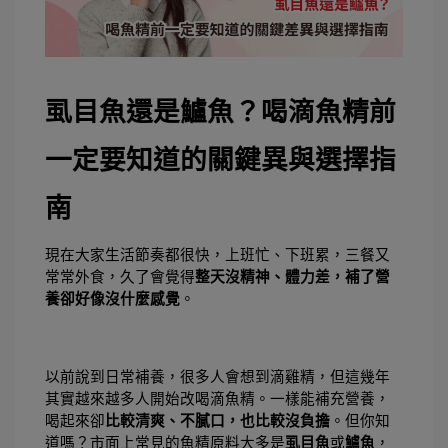
虱目魚還是鱸魚？喝滴魚精前
一定要知道的關鍵異與選擇指
南
現在大家生活節奏都很快，上班忙、下班累，三餐又
常常外食，久了會覺得
整天沒精神、體力差，補了營
養卻好像沒什麼感覺
。
以前說到日常補養，很多人會想到滴雞精，但這幾年
其實越來越多人開始改喝滴魚精。一樣能補充營養，
喝起來卻
比較清爽、不膩口，也比較沒負擔
。
但你知
道嗎？市面上常見的魚精原料大多是
虱目魚
或
鱸魚
，