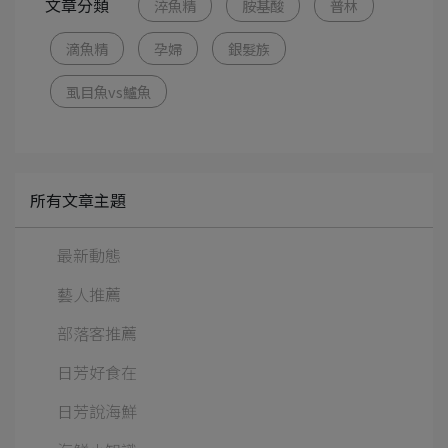
文章分類
淬魚精
胺基酸
普林
滴魚精
孕婦
銀髮族
虱目魚vs鱸魚
所有文章主題
最新動態
藝人推薦
部落客推薦
日芳好食在
日芳說海鮮