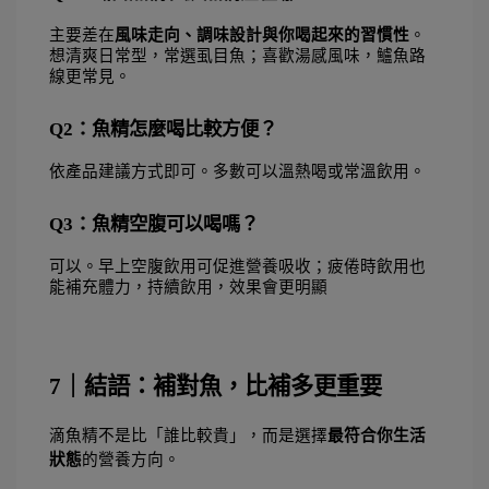
主要差在
風味走向、調味設計與你喝起來的習慣性
。
想清爽日常型，常選虱目魚；喜歡湯感風味，鱸魚路
線更常見。
Q2：魚精怎麼喝比較方便？
依產品建議方式即可。多數可以溫熱喝或常溫飲用。
Q3：魚精空腹可以喝嗎？
可以。早上空腹飲用可促進營養吸收；疲倦時飲用也
能補充體力，持續飲用，效果會更明顯
7｜結語：補對魚，比補多更重要
滴魚精不是比「誰比較貴」，而是選擇
最符合你生活
狀態
的營養方向。