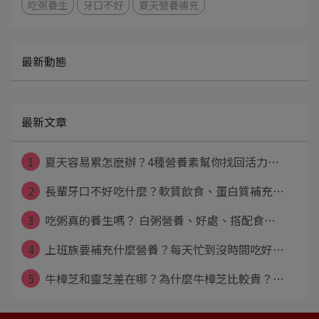
吃粥養生
牙口不好
夏天營養補充
最新動態
最新文章
1
夏天容易累怎麽辦？4種營養素幫你找回活力⋯
2
長輩牙口不好吃什麼？軟質飲食、蛋白質補充⋯
3
吃粥真的養生嗎？ 白粥營養、好處、搭配食⋯
4
上班族要補充什麼營養？每天忙到沒時間吃好⋯
5
牛樟芝和靈芝差在哪？為什麼牛樟芝比較貴？⋯