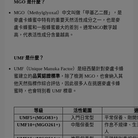
MGO 是什麼？ 
MGO（Methylglyoxal）中文叫做「甲基乙二醛」，是
麥盧卡蜂蜜中特有的重要天然活性成分之一，也是麥
盧卡蜂蜜和一般蜂蜜最大的差別。通常MGO數字越
高，代表活性成分含量越高。
UMF 是什麼？ 
UMF（Unique Manuka Factor）是紐西蘭針對麥盧卡蜂
蜜建立的
品質認證標準
，除了檢測 MGO，也會納入其
他天然指標作綜合評估，因此很多人在挑選麥盧卡蜂
蜜時，也會特別看 UMF 標章。
等級
活性範圍
UMF5+(MGO83+)
入門日常型
平常保養、剛開
UMF10+(MGO261+)
中階保養型
作息不規律、生
人