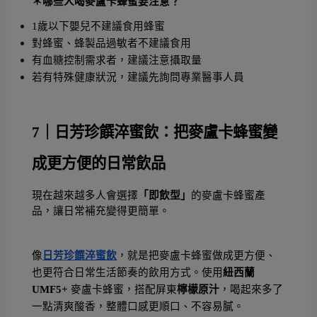
＊哪些人喝麥盧卡蜂蜜要注意？
1歲以下嬰兒不建議食用蜂蜜
對蜂蜜、蜂製品過敏者不建議食用
有血糖控制需求者，建議注意攝取量
若有特殊健康狀況，建議先詢問專業醫事人員
7｜日芳珍饌淬蜜飲：把麥盧卡蜂蜜變
成更方便的日常飲品
現在越來越多人會選擇
「即飲型」
的麥盧卡蜂蜜產
品，讓日常補充變得更簡單。
像
日芳珍饌淬蜜飲
，就是把麥盧卡蜂蜜做成更方便、
也更符合日常生活節奏的飲用方式。使用
紐西蘭 
UMF5+
 麥盧卡蜂蜜，搭配屏東
檸檬原汁
，喝起來多了
一點清爽酸香，整體口感更順口、不容易膩。