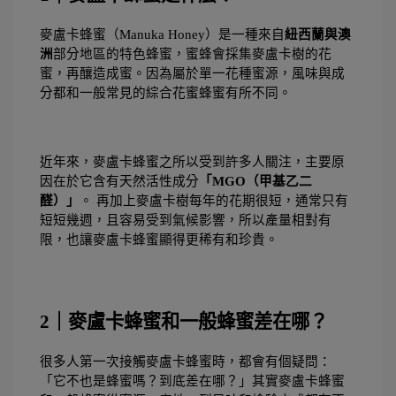
麥盧卡蜂蜜（Manuka Honey）是一種來自
紐西蘭與澳
洲
部分地區的特色蜂蜜，蜜蜂會採集麥盧卡樹的花
蜜，再釀造成蜜。因為屬於單一花種蜜源，風味與成
分都和一般常見的綜合花蜜蜂蜜有所不同。
近年來，麥盧卡蜂蜜之所以受到許多人關注，主要原
因在於它含有天然活性成分
「MGO（甲基乙二
醛）」
。 再加上麥盧卡樹每年的花期很短，通常只有
短短幾週，且容易受到氣候影響，所以產量相對有
限，也讓麥盧卡蜂蜜顯得更稀有和珍貴。
2｜麥盧卡蜂蜜和一般蜂蜜差在哪？
很多人第一次接觸麥盧卡蜂蜜時，都會有個疑問：
「它不也是蜂蜜嗎？到底差在哪？」其實麥盧卡蜂蜜