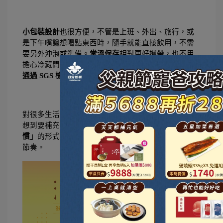
小包裝設計
也很方便，不管是上班、外出、旅行，或
是下午嘴饞想喝點東西時，隨手就能直接飲用，不需
要另外沖泡或準備。
常溫保存
相對更好攜帶，也不用
擔心冷藏問題。
成分較單純
，沒有過多複雜添加，有
通過 SGS 檢驗
，日常飲用上也更安心。
對很多生活忙碌、作息不固定的人來說，比起偶爾才
想到要補充一次，這種
「方便、好入口、容易養成習
慣」
的形式，反而更容易持續，也更貼近日常保養的
節奏。