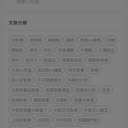
健康小知識
文章分類
淬魚精
滴魚精
胺基酸
雞精
魚精vs雞精
孕婦
銀髮族
普林
孕吐
術後調養
牛磺酸
介護食品
懷孕
坐月子
副食品
寶寶副食品
銀髮族營養
冷凍vs常溫
虱目魚vs鱸魚
懷孕營養
魚精
肌少症營養
冬天營養補充
失眠吃什麽
化療營養品推薦
燕窩營養價值
燕窩杏仁飲
燕窩
低渣飲食
護眼營養
淬蜜飲
麥盧卡蜂蜜
什麽是麥盧卡蜂蜜？
牛樟芝淬魚精
牛樟芝vs靈芝
上班族營養
淬好粥
牛奶魚粥
魚躍龍門粥