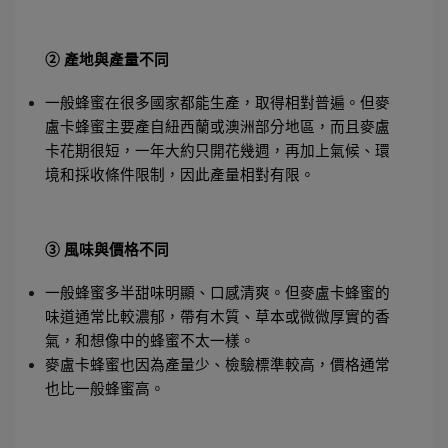
② 產地與產量不同
一般蜂蜜在很多國家都能生產，取得相對普遍。但麥
盧卡蜂蜜主要產自紐西蘭或澳洲部分地區，而且麥盧
卡花期很短，一年大約只開花幾週，再加上氣候、環
境和採收條件限制，因此產量相對有限。
③ 風味與價格不同
一般蜂蜜多半甜味明顯、口感清爽。但麥盧卡蜂蜜的
味道通常比較濃郁，帶有木質、草本或微微厚實的香
氣，和想像中的蜂蜜不太一樣。
麥盧卡蜂蜜也因為產量少、檢驗標準較高，價格通常
也比一般蜂蜜高。