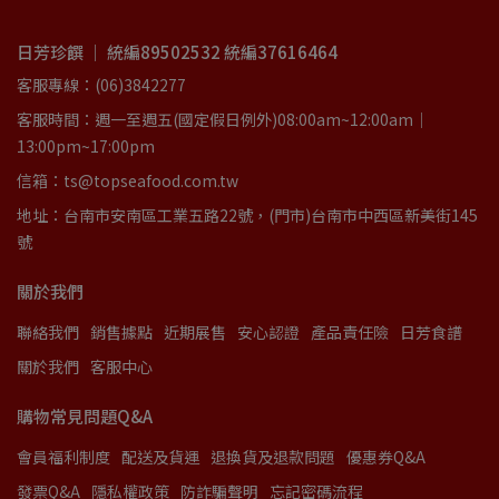
日芳珍饌 ｜ 統編89502532 統編37616464
客服專線：(06)3842277
客服時間：週一至週五(國定假日例外)08:00am~12:00am｜
13:00pm~17:00pm
信箱：ts@topseafood.com.tw
地址：台南市安南區工業五路22號，(門市)台南市中西區新美街145
號
關於我們
聯絡我們
銷售據點
近期展售
安心認證
產品責任險
日芳食譜
關於我們
客服中心
購物常見問題Q&A
會員福利制度
配送及貨運
退換貨及退款問題
優惠券Q&A
發票Q&A
隱私權政策
防詐騙聲明
忘記密碼流程