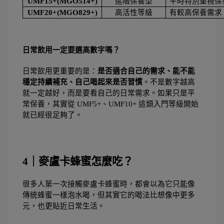
UMF15+(MGO514+)
進階保養型
平時特別重視保
UMF20+(MGO829+)
高活性等級
有較高保養需求
日常飲用一定要選高數字嗎？ 
日常飲用更重要的是：
是否適合自己的需求、能不能
穩定持續補充、自己喝起來是否習慣
。不是數字越高
就一定越好，而是要看自己的日常需求。如果只是平
常保養，其實從 UMF5+、UMF10+ 這類入門等級開始
就已經很足夠了。
4｜麥盧卡蜂蜜怎麼吃？
很多人第一次接觸麥盧卡蜂蜜時，都會以為它只能像
傳統蜂蜜一樣泡水喝，但其實它的喝法比想像中更多
元，也更貼近日常生活。