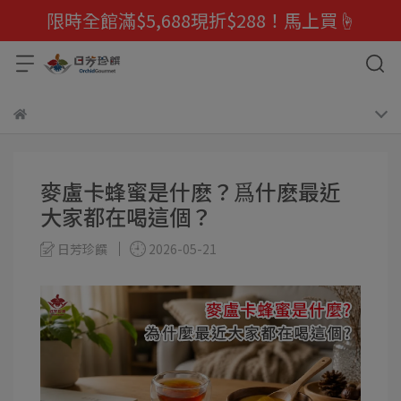
限時全館滿$5,688現折$288！馬上買☝️
麥盧卡蜂蜜是什麽？爲什麽最近
大家都在喝這個？
日芳珍饌
2026-05-21