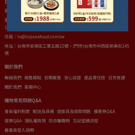
日芳珍饌 ｜ 統編89502532 統編37616464
客服專線：(06)3842277
客服時間：週一至週五(國定假日例外)08:00am~12:00am｜
13:00pm~17:00pm
信箱：ts@topseafood.com.tw
地址：台南市安南區工業五路22號，(門市)台南市中西區新美街145
號
關於我們
聯絡我們
銷售據點
近期展售
安心認證
產品責任險
日芳食譜
關於我們
客服中心
購物常見問題Q&A
會員福利制度
配送及貨運
退換貨及退款問題
優惠券Q&A
發票Q&A
隱私權政策
防詐騙聲明
忘記密碼流程
舊會員登入說明