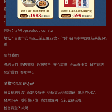
日芳珍饌 ｜ 統編89502532 統編37616464
客服專線：(06)3842277
客服時間：週一至週五(國定假日例外)08:00am~12:00am｜
13:00pm~17:00pm
信箱：ts@topseafood.com.tw
地址：台南市安南區工業五路22號，(門市)台南市中西區新美街145
號
關於我們
聯絡我們
銷售據點
近期展售
安心認證
產品責任險
日芳食譜
關於我們
客服中心
購物常見問題Q&A
會員福利制度
配送及貨運
退換貨及退款問題
優惠券Q&A
發票Q&A
隱私權政策
防詐騙聲明
忘記密碼流程
舊會員登入說明