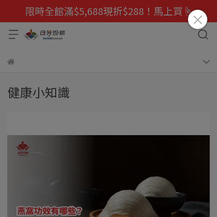
限時全館滿$5,688現折$288！馬上買☝️
健康小知識