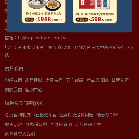
日芳珍饌 ｜ 統編89502532 統編37616464
客服專線：(06)3842277
客服時間：週一至週五(國定假日例外)08:00am~12:00am｜
13:00pm~17:00pm
信箱：ts@topseafood.com.tw
地址：台南市安南區工業五路22號，(門市)台南市中西區新美街145
號
關於我們
聯絡我們
銷售據點
近期展售
安心認證
產品責任險
日芳食譜
關於我們
客服中心
購物常見問題Q&A
會員福利制度
配送及貨運
退換貨及退款問題
優惠券Q&A
發票Q&A
隱私權政策
防詐騙聲明
忘記密碼流程
舊會員登入說明