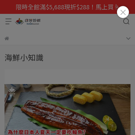
限時全館滿$5,688現折$288！馬上買☝️
海鮮小知識