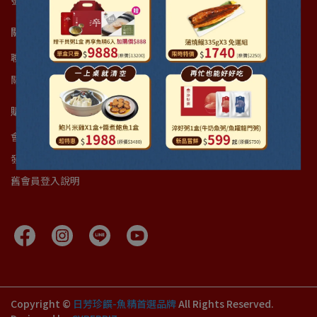
號
關於我們
聯絡我們
銷售據點
近期展售
安心認證
產品責任險
日芳食譜
關於我們
客服中心
購物常見問題Q&A
會員福利制度
配送及貨運
退換貨及退款問題
優惠券Q&A
發票Q&A
隱私權政策
防詐騙聲明
忘記密碼流程
舊會員登入說明
Copyright ©
日芳珍饌-魚精首選品牌
All Rights Reserved.