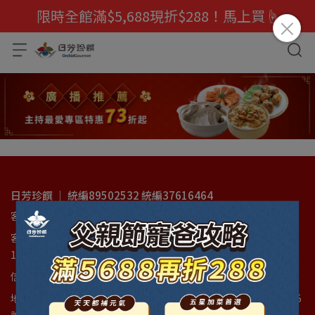
限時全館滿$5,688現折$288！馬上買☝️
日芳珍饌 ｜ 統編89502532 統編37616464
客服專線：(06)3842277
客服時間：週一至週五(國定假日例外)08:00am~12:00am｜
13:00pm~17:00pm
信箱：ts@topseafood.com.tw
地址：台南市安南區工業五路22號，(門市)台南市中西區新美街145