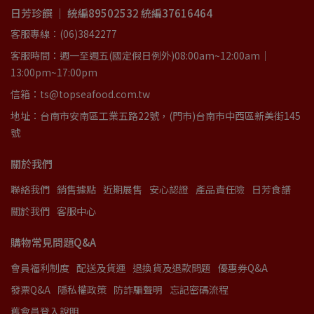
日芳珍饌 ｜ 統編89502532 統編37616464
客服專線：(06)3842277
客服時間：週一至週五(國定假日例外)08:00am~12:00am｜
13:00pm~17:00pm
信箱：ts@topseafood.com.tw
地址：台南市安南區工業五路22號，(門市)台南市中西區新美街145
號
關於我們
聯絡我們
銷售據點
近期展售
安心認證
產品責任險
日芳食譜
關於我們
客服中心
購物常見問題Q&A
會員福利制度
配送及貨運
退換貨及退款問題
優惠券Q&A
發票Q&A
隱私權政策
防詐騙聲明
忘記密碼流程
舊會員登入說明