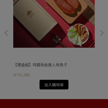
【禮盒組】特選烏金達人烏魚子
【
NT$2,280
NT
加入購物車