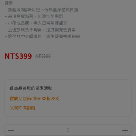
養素
– 無腥級0腥味保證，低熱量身體無負擔
– 高溫高壓滅菌，無添加防腐劑
– 小孩成長期，老人日常營養補充
– 上班族飲食不均衡，適度補充營養素
– 懷孕月中身體調理，術後營養需求補給
NT$399
NT$560
此商品參與的優惠活動
歡慶父親節(滿5688折288)
父親節滿額贈