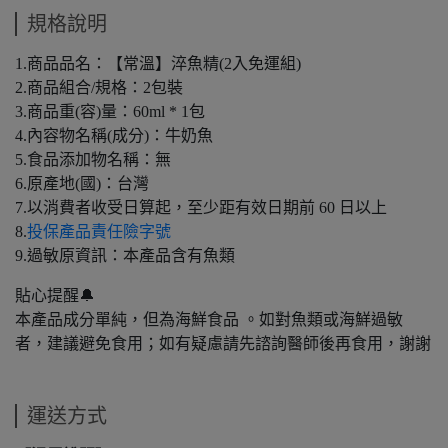
規格說明
1.商品品名：【常溫】淬魚精(2入免運組)
2.商品組合/規格：2包裝
3.商品重(容)量：60ml * 1包
4.內容物名稱(成分)：牛奶魚
5.食品添加物名稱：無
6.原產地(國)：台灣
7.以消費者收受日算起，至少距有效日期前 60 日以上
8.
投保產品責任險字號
9.過敏原資訊：本產品含有魚類
貼心提醒🔔
本產品成分單純，但為海鮮食品 。如對魚類或海鮮過敏
者，建議避免食用；如有疑慮請先諮詢醫師後再食用，謝謝
運送方式