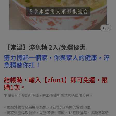
1
/
2
【常溫】淬魚精 2入/免運優惠
努力撐起一個家，你與家人的健康，淬
魚精替你扛！
結帳時，輸入【zfun1】即可免運，限
購1次。
下單後約2-5天內抵達，若需快速到貨請另洽客服人員。
– 嚴選外銷等級新鮮牛奶魚，1包等於2條魚的營養價值
– 獨家雙重淬取技術，完整保留牛磺酸、18種胺基酸、多醣體等營