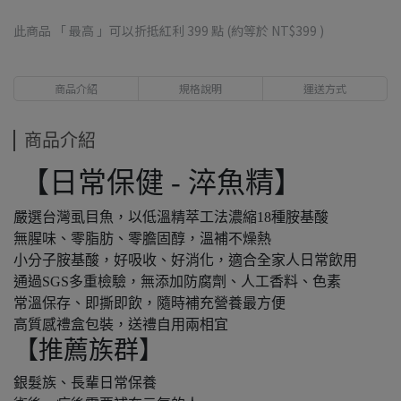
此商品 「 最高 」可以折抵紅利
399
點 (約等於
NT$399
)
商品介紹
規格說明
運送方式
商品介紹
【日常保健 - 淬魚精】
嚴選台灣虱目魚，以低溫精萃工法濃縮18種胺基酸
無腥味、零脂肪、零膽固醇，溫補不燥熱
小分子胺基酸，好吸收、好消化，適合全家人日常飲用
通過SGS多重檢驗，無添加防腐劑、人工香料、色素
常溫保存、即撕即飲，隨時補充營養最方便
高質感禮盒包裝，送禮自用兩相宜
【推薦族群】
銀髮族、長輩日常保養