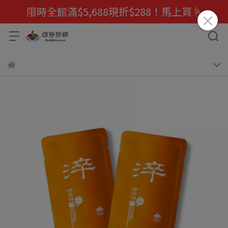
限時全館滿$5,688現折$288！馬上買☝️