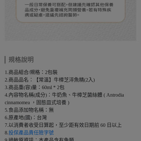
規格說明
1.商品組合/規格：2包裝
2.商品品名：【常溫】牛樟芝淬魚精(2入)
3.商品重(容)量：60ml * 2包
4.內容物名稱(成分)：牛奶魚、牛樟芝菌絲體 ( Antrodia
cinnamomea ，固態皿式培養 )
5.食品添加物名稱：無
6.原產地(國)：台灣
7.以消費者收受日算起，至少距有效日期前 60 日以上
8.
投保產品責任險字號
9.過敏原資訊：本產品含有魚類