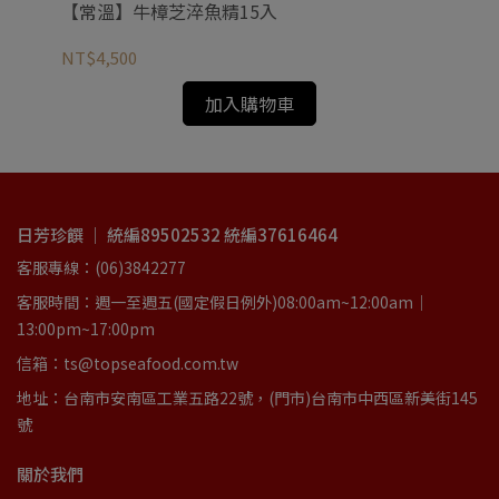
【常溫】牛樟芝淬魚精15入
【
NT$4,500
NT
加入購物車
日芳珍饌 ｜ 統編89502532 統編37616464
客服專線：(06)3842277
客服時間：週一至週五(國定假日例外)08:00am~12:00am｜
13:00pm~17:00pm
信箱：ts@topseafood.com.tw
地址：台南市安南區工業五路22號，(門市)台南市中西區新美街145
號
關於我們