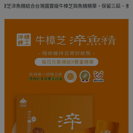
結合台灣國寶級牛樟芝與魚精精華，保留三萜、多醣體、牛磺酸與