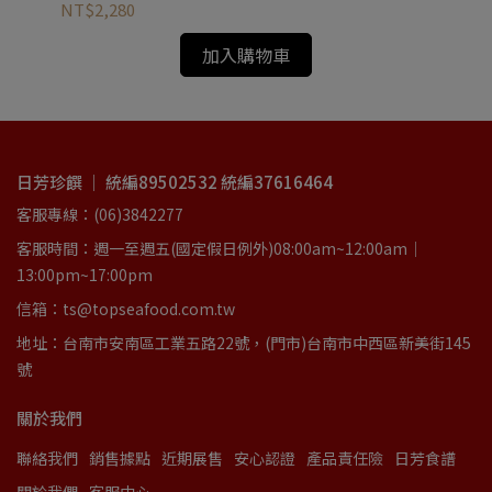
NT$2,280
NT
加入購物車
日芳珍饌 ｜ 統編89502532 統編37616464
客服專線：(06)3842277
客服時間：週一至週五(國定假日例外)08:00am~12:00am｜
13:00pm~17:00pm
信箱：ts@topseafood.com.tw
地址：台南市安南區工業五路22號，(門市)台南市中西區新美街145
號
關於我們
聯絡我們
銷售據點
近期展售
安心認證
產品責任險
日芳食譜
關於我們
客服中心