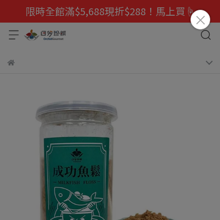
限時全館滿$5,688現折$288！馬上買☝️