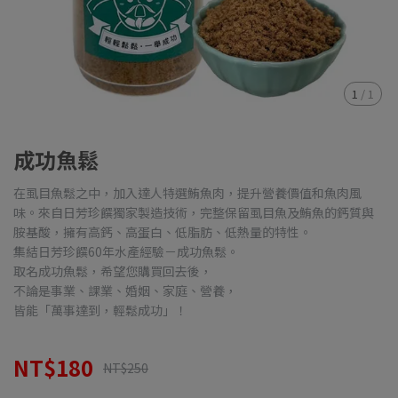
1
/
1
成功魚鬆
在虱目魚鬆之中，加入達人特選鮪魚肉，提升營養價值和魚肉風
味。來自日芳珍饌獨家製造技術，完整保留虱目魚及鮪魚的鈣質與
胺基酸，擁有高鈣、高蛋白、低脂肪、低熱量的特性。
集結日芳珍饌60年水產經驗－成功魚鬆。
取名成功魚鬆，希望您購買回去後，
不論是事業、課業、婚姻、家庭、營養，
皆能「萬事達到，輕鬆成功」！
NT$180
NT$250