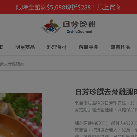
限時全館滿$5,688現折$288！馬上買☝️
市
明星商品
料理食材
解饞零食
燕窩珍品
饌去骨雞腿肉
日芳珍饌去骨雞腿
來自南法品種的日芳珍饌雞，於
金定期引進法國種雞，以確保品
細心飼養約80天(一般雞肉約3
質豐富。特別適合老人、兒童、
雞、烤雞還是燉雞，日芳珍饌雞