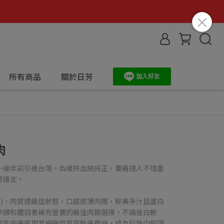
所有商品
關於日芳
肉
十幾年前引進台灣。為維持血統純正，養雞達人不惜重
質穩定。
0天)，肉質達最佳狀態，口感皮薄肉嫩，鮮美多汁且蛋白
孕婦和體弱者補充營養的最佳肉類選擇。不論是白斬
都能完美展現其細緻肉質與鮮美風味，成為料理中的頂