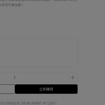
鬆享受珍饌佳餚！
立即購買
 」可以折抵紅利
289
點 (約等於
NT$289
)