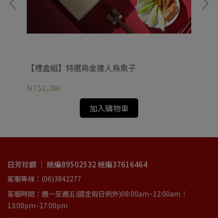
【禮盒組】特選烏金達人烏魚子
【
NT$2,280
NT
加入購物車
日芳珍饌 ｜ 統編89502532 統編37616464
客服專線：(06)3842277
客服時間：週一至週五(國定假日例外)08:00am~12:00am｜
13:00pm~17:00pm