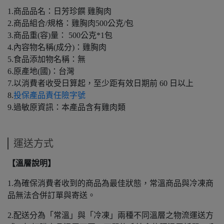
1.商品品名：日芳珍饌 雞胸肉
2.商品組合/規格：雞胸肉500公克/包
3.商品重(容)量： 500公克*1包
4.內容物名稱(成分)：雞胸肉
5.食品添加物名稱：無
6.原產地(國)：台灣
7.以消費者收受日算起，至少距有效日期前 60 日以上
8.
投保產品責任險字號
9.過敏原資訊：本產品含有雞肉類
運送方式
【溫層說明】
1.為確保消費者收到的商品為最佳狀態，常溫商品與冷凍商
品無法合併訂單與寄送。
2.配送分為「常溫」與「冷凍」兩種不同溫層之物流運送方