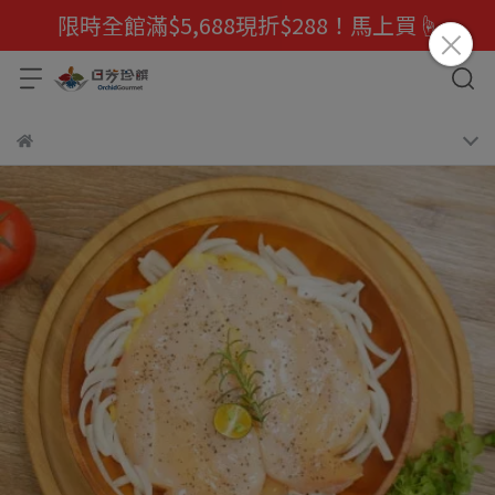
限時全館滿$5,688現折$288！馬上買☝️