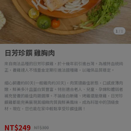
1
/
1
日芳珍饌 雞胸肉
來自南法品種的日芳珍饌雞，於十幾年前引進台灣。為維持血統純
正，養雞達人不惜重金定期引進法國種雞，以確保品質穩定。
細心飼養約80天(一般雞肉約30天)，肉質達最佳狀態，口感皮薄肉
嫩，鮮美多汁且蛋白質豐富。特別適合老人、兒童、孕婦和體弱者
補充營養的最佳肉類選擇。不論是白斬雞、烤雞還是燉雞，日芳珍
饌雞都能完美展現其細緻肉質與鮮美風味，成為料理中的頂級食
材。現在，您也能在家中輕鬆享受珍饌佳餚！
NT$249
NT$300