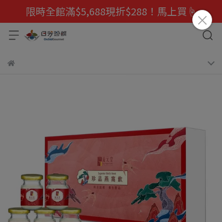
限時全館滿$5,688現折$288！馬上買☝️