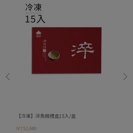
【冷凍】淬魚精禮盒15入/盒
【
NT$2,680
NT