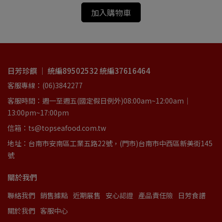
加入購物車
日芳珍饌 ｜ 統編89502532 統編37616464
客服專線：(06)3842277
客服時間：週一至週五(國定假日例外)08:00am~12:00am｜
13:00pm~17:00pm
信箱：ts@topseafood.com.tw
地址：台南市安南區工業五路22號，(門市)台南市中西區新美街145
號
關於我們
聯絡我們
銷售據點
近期展售
安心認證
產品責任險
日芳食譜
關於我們
客服中心