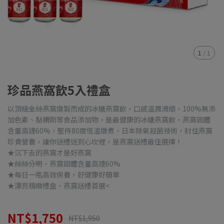
1
/
1
珍品燕窩飲5入禮盒
以頂級金絲燕窩燉製而成的冰糖燕窩飲，口感溫潤滑順，100%無添
加色素、黏稠劑等食品添加物，是最健康的冰糖燕窩飲，燕窩固體
含量高達60%，堅持80度恆溫燉煮、日本除氧殺菌技術，封住燕窩
珍貴營養，讓你送禮送到心坎裡，是燕窩送禮最佳選擇！
★沉下去的燕窩才是好燕窩
★絲絲分明，燕窩固體含量高達60%
★每日一瓶高效保養，好健康好簡單
★漂亮精緻禮盒，燕窩送禮首選<
NT$1,750
NT$1,950