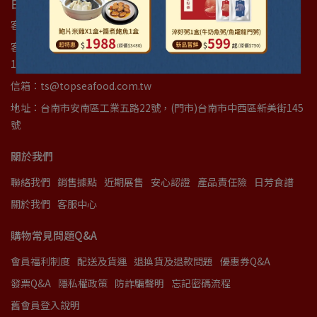
日芳珍饌 ｜ 統編89502532 統編37616464
客服專線：(06)3842277
客服時間：週一至週五(國定假日例外)08:00am~12:00am｜
13:00pm~17:00pm
信箱：ts@topseafood.com.tw
地址：台南市安南區工業五路22號，(門市)台南市中西區新美街145
號
關於我們
聯絡我們
銷售據點
近期展售
安心認證
產品責任險
日芳食譜
關於我們
客服中心
購物常見問題Q&A
會員福利制度
配送及貨運
退換貨及退款問題
優惠券Q&A
發票Q&A
隱私權政策
防詐騙聲明
忘記密碼流程
舊會員登入說明