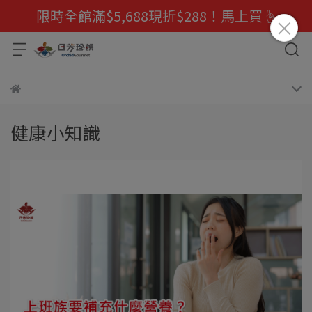
限時全館滿$5,688現折$288！馬上買☝️
健康小知識