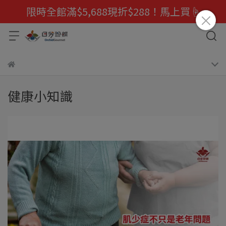
限時全館滿$5,688現折$288！馬上買☝️
健康小知識