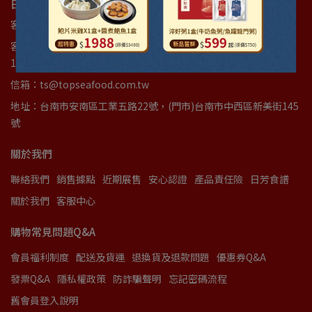
日芳珍饌 ｜ 統編89502532 統編37616464
客服專線：(06)3842277
客服時間：週一至週五(國定假日例外)08:00am~12:00am｜
13:00pm~17:00pm
信箱：ts@topseafood.com.tw
地址：台南市安南區工業五路22號，(門市)台南市中西區新美街145
號
關於我們
聯絡我們
銷售據點
近期展售
安心認證
產品責任險
日芳食譜
關於我們
客服中心
購物常見問題Q&A
會員福利制度
配送及貨運
退換貨及退款問題
優惠券Q&A
發票Q&A
隱私權政策
防詐騙聲明
忘記密碼流程
舊會員登入說明