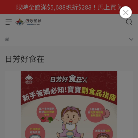
限時全館滿$5,688現折$288！馬上買☝️
日芳好食在