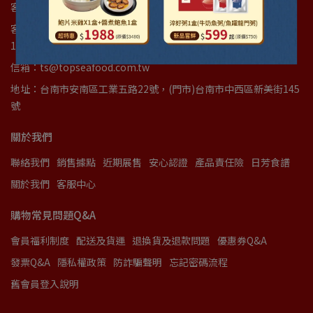
客服專線：(06)3842277
客服時間：週一至週五(國定假日例外)08:00am~12:00am｜
13:00pm~17:00pm
信箱：ts@topseafood.com.tw
地址：台南市安南區工業五路22號，(門市)台南市中西區新美街145
號
關於我們
聯絡我們
銷售據點
近期展售
安心認證
產品責任險
日芳食譜
關於我們
客服中心
購物常見問題Q&A
會員福利制度
配送及貨運
退換貨及退款問題
優惠券Q&A
發票Q&A
隱私權政策
防詐騙聲明
忘記密碼流程
舊會員登入說明