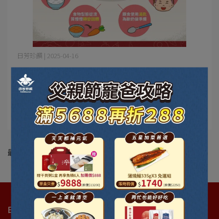
日芳珍饌 | 2025-04-16
新手爸媽必知！寶寶副食品指南
新手爸媽必知！寶寶副食品指南｜日芳珍饌營養推薦 對於
第一次成為爸媽⋯
閱讀更多 ->
最新動態
日芳珍饌 ｜ 統編89502532 統編37616464