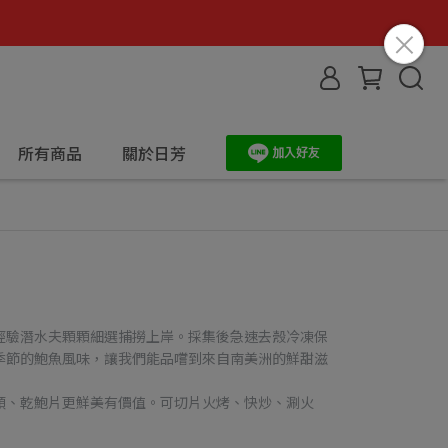
所有商品
關於日芳
經驗潛水夫顆顆細選捕撈上岸。採集後急速去殼冷凍保
季節的鮑魚風味，讓我們能品嚐到來自南美洲的鮮甜滋
頭、乾鮑片更鮮美有價值。可切片火烤、快炒、涮火