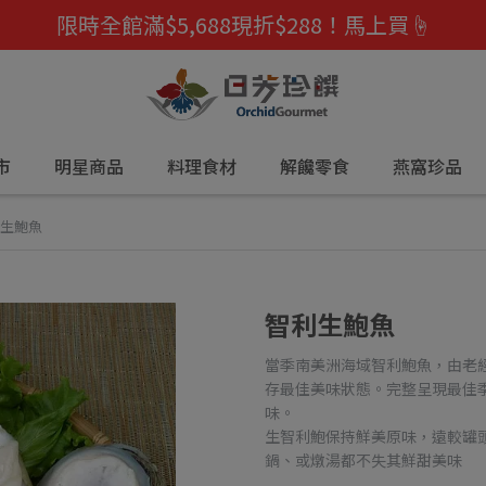
限時全館滿$5,688現折$288！馬上買☝️
市
明星商品
料理食材
解饞零食
燕窩珍品
生鮑魚
智利生鮑魚
當季南美洲海域智利鮑魚，由老
存最佳美味狀態。完整呈現最佳
味。
生智利鮑保持鮮美原味，遠較罐
鍋、或燉湯都不失其鮮甜美味