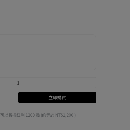
立即購買
 」可以折抵紅利
1200
點 (約等於
NT$1,200
)