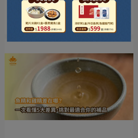
魚精適合誰喝？孕媽咪到上班族都能喝 現在大家生活超
忙，三餐常常外食⋯
閱讀更多 ->