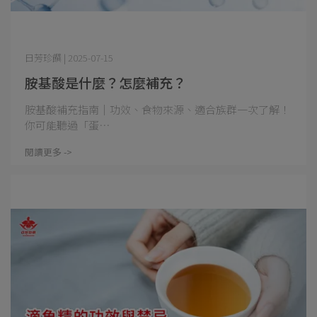
日芳珍饌 | 2025-07-15
胺基酸是什麼？怎麼補充？
胺基酸補充指南｜功效、食物來源、適合族群一次了解！
你可能聽過「蛋⋯
閱讀更多 ->