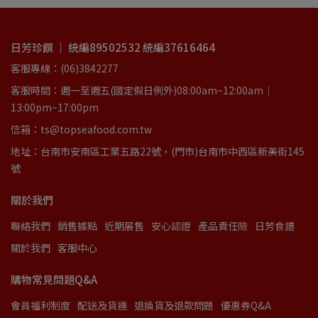
日芳珍饌 ｜ 統編89502532 統編37616464
客服專線：(06)3842277
客服時間：週一至週五(國定假日例外)08:00am~12:00am｜
13:00pm~17:00pm
信箱：ts@topseafood.com.tw
地址：台南市安南區工業五路22號，(門市)台南市中西區新美街145
號
關於我們
聯絡我們
銷售據點
近期展售
安心認證
產品責任險
日芳食譜
關於我們
客服中心
購物常見問題Q&A
會員福利制度
配送及貨運
退換貨及退款問題
優惠券Q&A