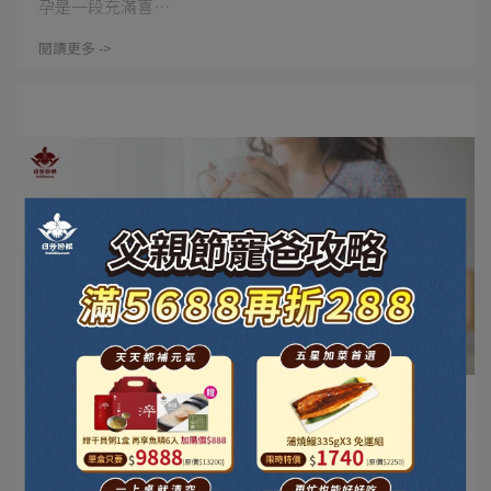
孕是一段充滿喜⋯
閱讀更多 ->
日芳珍饌 | 2025-09-05
魚精適合誰喝？孕媽咪到上班族都能喝