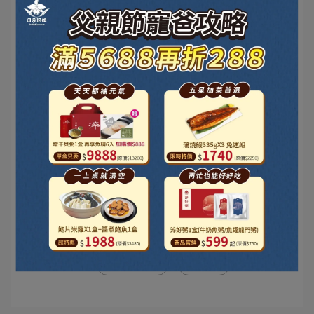
像是日芳淬魚精就很推薦唷
一包兩條虱目魚營養
長輩平常不可能一餐吃兩條魚
但喝一包魚精就剛剛好~
>>
【給阿公阿嫲的健康選擇-淬魚精2入體驗組】
超值優惠👉
淬魚精15入
文章分類
日芳好食在
淬魚精