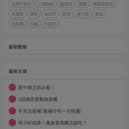
日芳好食在
介護食品
副食品
寶寶
寶寶副食品
淬湯粥
懷孕
坐月子
熬夜
補元氣
粥品
淬魚精
米雞
牛樟芝
最新動態
最新文章
1
買牛樟芝前必看！
2
3招搞定銀髮族營養
3
冬天怎麼補?進補守則一次搞懂!
4
孩子好挑食！黃金發育期怎麼吃？