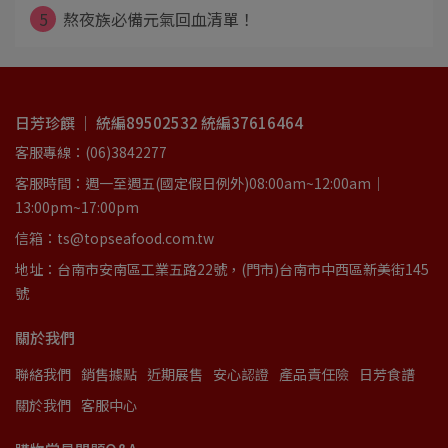
5
熬夜族必備元氣回血清單！
日芳珍饌 ｜ 統編89502532 統編37616464
客服專線：(06)3842277
客服時間：週一至週五(國定假日例外)08:00am~12:00am｜
13:00pm~17:00pm
信箱：ts@topseafood.com.tw
地址：台南市安南區工業五路22號，(門市)台南市中西區新美街145
號
關於我們
聯絡我們
銷售據點
近期展售
安心認證
產品責任險
日芳食譜
關於我們
客服中心