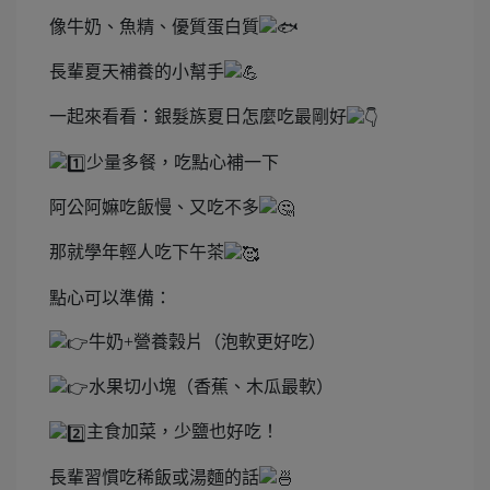
像牛奶、魚精、優質蛋白質
長輩夏天補養的小幫手
一起來看看：銀髮族夏日怎麼吃最剛好
少量多餐，吃點心補一下
阿公阿嫲吃飯慢、又吃不多
那就學年輕人吃下午茶
點心可以準備：
牛奶+營養穀片（泡軟更好吃）
水果切小塊（香蕉、木瓜最軟）
主食加菜，少鹽也好吃！
長輩習慣吃稀飯或湯麵的話